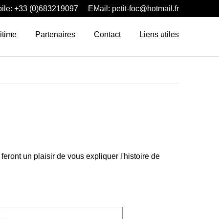
ile: +33 (0)683219097
EMail: petit-foc@hotmail.fr
itime
Partenaires
Contact
Liens utiles
ont un plaisir de vous expliquer l'histoire de